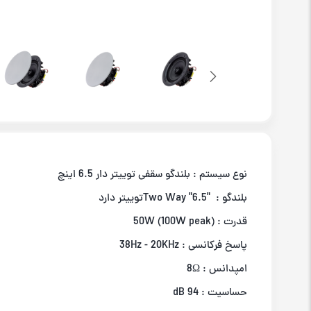
نوع سیستم : بلندگو سقفی توییتر دار 6.5 اینچ
بلندگو : "6.5" Two Wayتوییتر دارد
قدرت : 50W (100W peak)
پاسخ فرکانسی : 38Hz - 20KHz
امپدانس : 8Ω
حساسیت : 94 dB