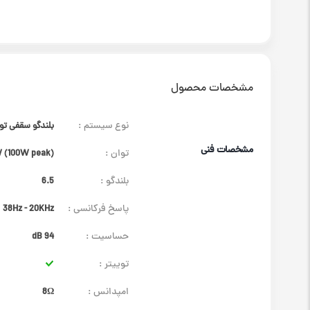
مشخصات محصول
نوع سیستم :
بلندگو سقفی توییتر دا
مشخصات فنی
توان :
 (100W peak)
بلندگو :
6.5
پاسخ فرکانسی :
38Hz - 20KHz
حساسیت :
94 dB
توییتر :
امپدانس :
8Ω