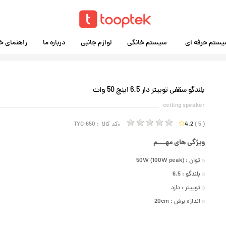
ستم حرفه ای
سیستم خانگی
لوازم جانبی
درباره ما
راهنمای خ
بلندگو سقفی توییتر دار 6.5 اینچ 50 وات
ceiling speaker
( 5 )
4.2
کد کالا :
TYC-650
ویژگی های مهــــم
توان :
50W (100W peak)
بلندگو :
6.5
توییتر :
دارد
اندازه برش :
20cm