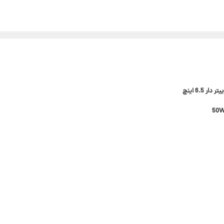
ر 6.5 اینچ
50W