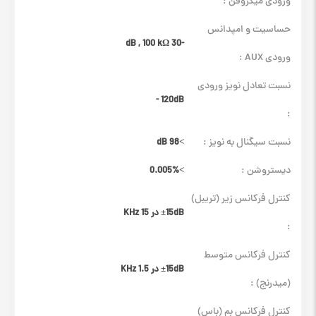
ورودی میکروفن :
حساسیت و امپدانس
-30 dB , 100 kΩ
ورودی AUX :
نسبت تعادل نویز ورودی
120dB -
:
نسبت سیگنال به نویز :
>98 dB
دیستروشن :
>0.005%
کنترل فرکانس زیر (تریبل)
±15dB در 15 KHz
:
کنترل فرکانس متوسط
±15dB در 1.5 KHz
(میدرنج) :
کنترل فرکانس بم (باس)