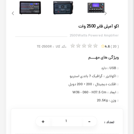
اکو آمپلی فایر 2500 وات
2500Watts Powered Amplifier
( 20 )
4.6
کد کالا :
TE-2500R
ویژگی های مهــــم
USB : دارد
اکولایزر :
گرافیک 7 باندی استریو
افکت دیجیتال :
200 + 200 دوبل
ابعاد :
W36 - D60 - H37.5 Cm
وزن :
20.5Kg
تعداد :